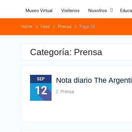
Skip
to
Museo Virtual
Visitenos
Nosotros
Educa
content
Home
Feed
Prensa
Page 12
Categoría:
Prensa
Nota diario The Argen
SEP
12
Prensa