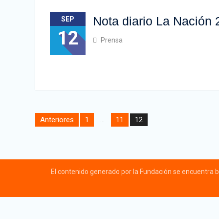
Nota diario La Nación
SEP
12
Prensa
Paginación
Anteriores
1
11
…
12
de
entradas
El contenido generado por la Fundación se encuentra b