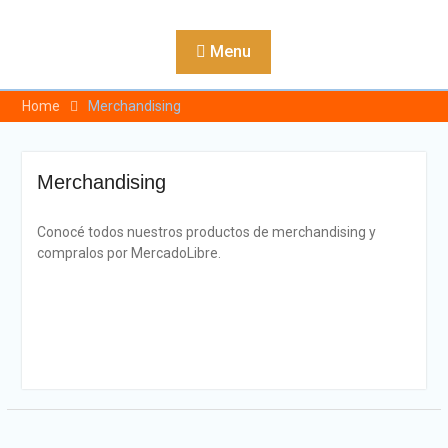
Skip
to
Menu
content
Home
Merchandising
Merchandising
Conocé todos nuestros productos de merchandising y
compralos por MercadoLibre.