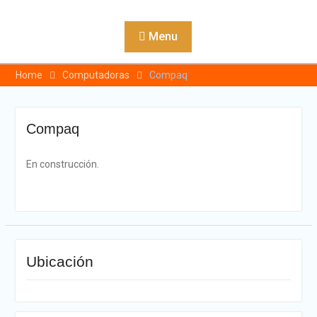
Skip
to
Menu
content
Home
Computadoras
Compaq
Compaq
En construcción.
Ubicación