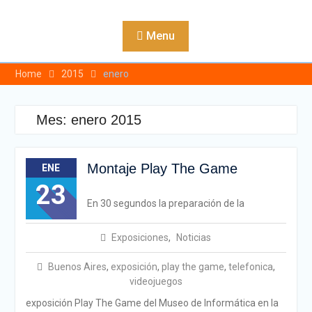
Skip
to
Menu
content
Home
2015
enero
Mes:
enero 2015
Montaje Play The Game
ENE
23
En 30 segundos la preparación de la
Exposiciones
,
Noticias
Buenos Aires
,
exposición
,
play the game
,
telefonica
,
videojuegos
exposición Play The Game del Museo de Informática en la