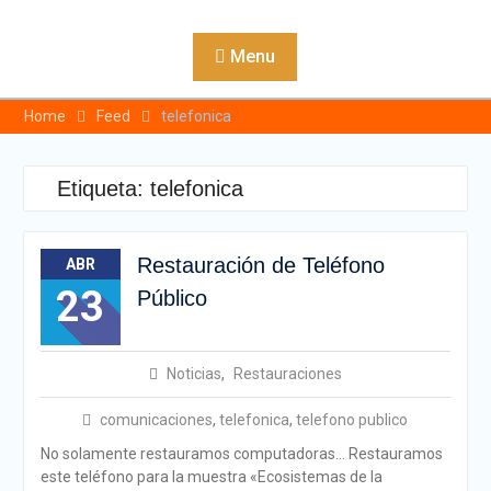
Skip
to
Menu
content
Home
Feed
telefonica
Etiqueta:
telefonica
Restauración de Teléfono
ABR
23
Público
Noticias
,
Restauraciones
comunicaciones
,
telefonica
,
telefono publico
No solamente restauramos computadoras… Restauramos
este teléfono para la muestra «Ecosistemas de la