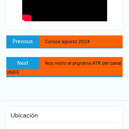
Navegación
Previous
Previous
Cursos agosto 2024
de
post:
entradas
Next
Next
Nos visito el prgrama ATR del canal
post:
UNIFE
Ubicación