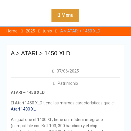
Skip
to
Menu
content
Home
2025
junio
A > ATARI > 1450 XLD
A > ATARI > 1450 XLD
07/06/2025
Patrimonio
ATARI –
1450 XLD
El Atari 1450 XLD tiene las mismas características que el
Atari 1400 XL
.
Al igual que el 1400 XL, tiene un módem integrado
(compatible con Bell 103, 300 baudios) y el chip