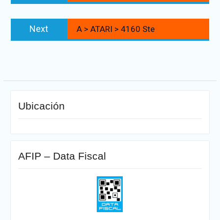
entradas
Next
Next
A > ATARI > 4160 Ste
post:
Ubicación
AFIP – Data Fiscal