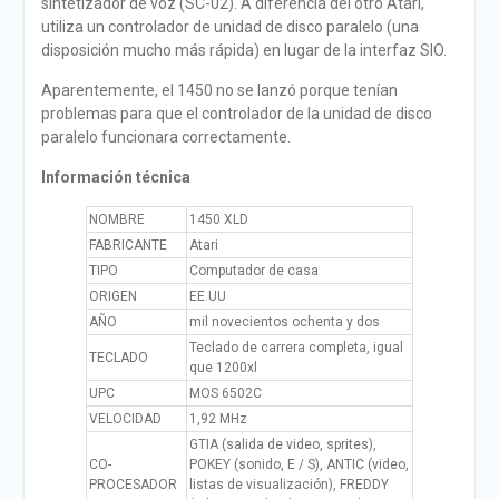
sintetizador de voz (SC-02). A diferencia del otro Atari,
utiliza un controlador de unidad de disco paralelo (una
disposición mucho más rápida) en lugar de la interfaz SIO.
Aparentemente, el 1450 no se lanzó porque tenían
problemas para que el controlador de la unidad de disco
paralelo funcionara correctamente.
Información técnica
NOMBRE
1450 XLD
FABRICANTE
Atari
TIPO
Computador de casa
ORIGEN
EE.UU
AÑO
mil novecientos ochenta y dos
Teclado de carrera completa, igual
TECLADO
que 1200xl
UPC
MOS 6502C
VELOCIDAD
1,92 MHz
GTIA (salida de video, sprites),
CO-
POKEY (sonido, E / S), ANTIC (video,
PROCESADOR
listas de visualización), FREDDY