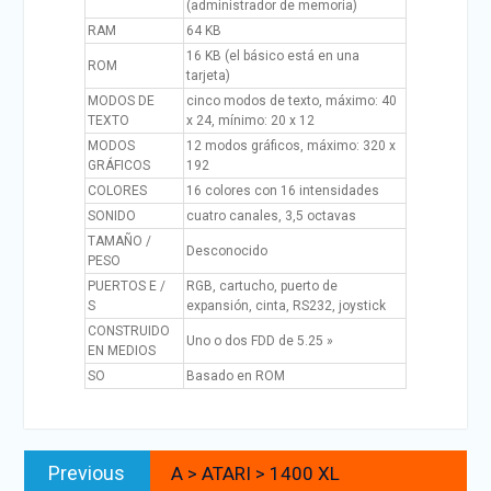
(administrador de memoria)
RAM
64 KB
16 KB (el básico está en una
ROM
tarjeta)
MODOS DE
cinco modos de texto, máximo: 40
TEXTO
x 24, mínimo: 20 x 12
MODOS
12 modos gráficos, máximo: 320 x
GRÁFICOS
192
COLORES
16 colores con 16 intensidades
SONIDO
cuatro canales, 3,5 octavas
TAMAÑO /
Desconocido
PESO
PUERTOS E /
RGB, cartucho, puerto de
S
expansión, cinta, RS232, joystick
CONSTRUIDO
Uno o dos FDD de 5.25 »
EN MEDIOS
SO
Basado en ROM
Navegación
Previous
Previous
A > ATARI > 1400 XL
de
post: