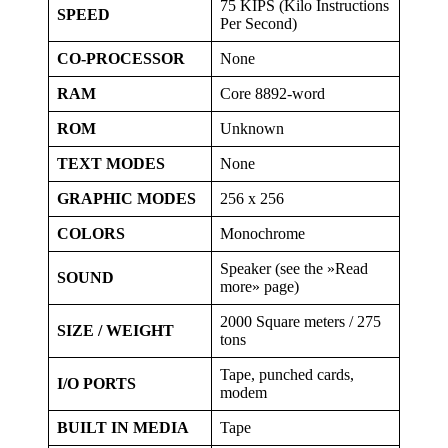
75 KIPS (Kilo Instructions
SPEED
Per Second)
CO-PROCESSOR
None
RAM
Core 8892-word
ROM
Unknown
TEXT MODES
None
GRAPHIC MODES
256 x 256
COLORS
Monochrome
Speaker (see the »Read
SOUND
more» page)
2000 Square meters / 275
SIZE / WEIGHT
tons
Tape, punched cards,
I/O PORTS
modem
BUILT IN MEDIA
Tape