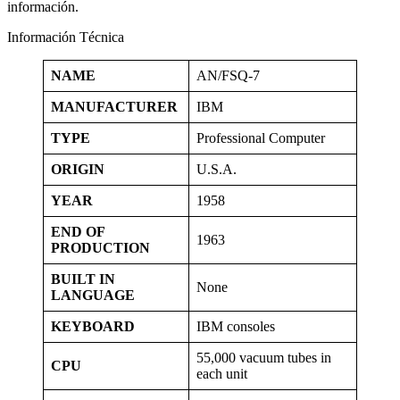
información.
Información Técnica
NAME
AN/FSQ-7
MANUFACTURER
IBM
TYPE
Professional Computer
ORIGIN
U.S.A.
YEAR
1958
END OF
1963
PRODUCTION
BUILT IN
None
LANGUAGE
KEYBOARD
IBM consoles
55,000 vacuum tubes in
CPU
each unit