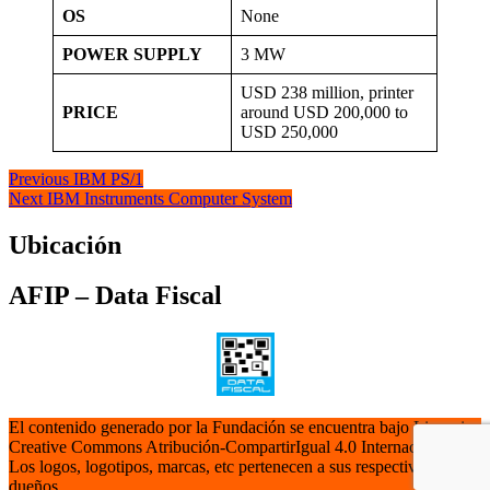
OS
None
POWER SUPPLY
3 MW
USD 238 million, printer
PRICE
around USD 200,000 to
USD 250,000
Navegación
Previous
Previous
IBM PS/1
Next
post:
Next
IBM Instruments Computer System
de
post:
entradas
Ubicación
AFIP – Data Fiscal
El contenido generado por la Fundación se encuentra bajo Licencia
Creative Commons Atribución-CompartirIgual 4.0 Internacional.
Los logos, logotipos, marcas, etc pertenecen a sus respectivos
dueños.