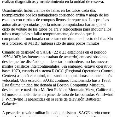
realizar diagnósticos y mantenimiento en la unidad de reserva.
Usualmente, había cientos de fallas en los tubos cada día,
reemplazados por los trabajadores corriendo arriba y abajo de los
estantes con carritos de compras llenos de repuestos. Las pruebas
automáticas ejecutadas por la misma computadora harían que el
ciclo de voltaje de los tubos bajara y retrocediera para inducir a los
tubos marginales a fallar tempranamente, de modo que la
computadora funcionaría correctamente durante el resto del día. Sin
este proceso, el MTBF hubiera sido de unos pocos minutos.
Cuando se desplegó el SAGE (22 o 23 estaciones en el período
1959-1963; las fuentes no estaban de acuerdo) era casi obsoleto,
desde que fue diseñado para detectar bombardeos, no los nuevos
misiles balísticos intercontinentales. Sin embargo, estuvo operativo
hasta 1979, cuando el sistema ROCC (Regional Operations Control
Centers) asumió el control, utilizando computadoras de mucha más
velocidad. Una estación SAGE continuó funcionando hasta 1983.
Esta última unidad fue donada al Boston Computing Museum,
desde que se trasladó a Moffett Field en Mountain View, California.
El museo también tiene un panel de tubo de las consolas Whirlwind
I. Whirlwind II aparecidas en la serie de televisión Battlestar
Galactica.
A pesar de su valor militar limitado, el sistema SAGE sirvió como