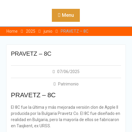
Skip
to
Menu
content
Home
2025
junio
PRAVETZ – 8C
PRAVETZ – 8C
07/06/2025
Patrimonio
PRAVETZ – 8C
El 8C fue la última y más mejorada versión clon de Apple II
producida por la Bulgaria Pravetz Co. El 8C fue diseñado en
realidad en Bulgaria, pero la mayoría de ellos se fabricaron
en Tasjkent, ex URSS.