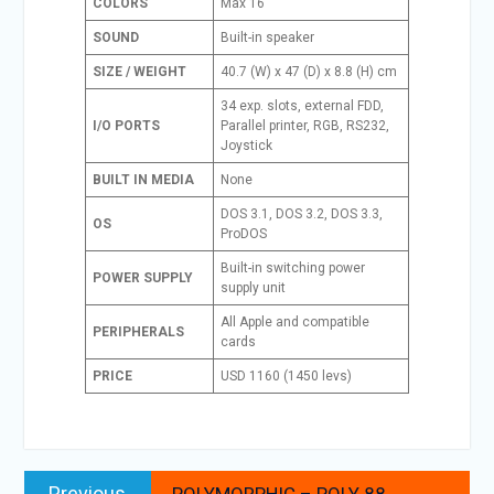
COLORS
Max 16
SOUND
Built-in speaker
SIZE / WEIGHT
40.7 (W) x 47 (D) x 8.8 (H) cm
34 exp. slots, external FDD,
I/O PORTS
Parallel printer, RGB, RS232,
Joystick
BUILT IN MEDIA
None
DOS 3.1, DOS 3.2, DOS 3.3,
OS
ProDOS
Built-in switching power
POWER SUPPLY
supply unit
All Apple and compatible
PERIPHERALS
cards
PRICE
USD 1160 (1450 levs)
Navegación
Previous
Previous