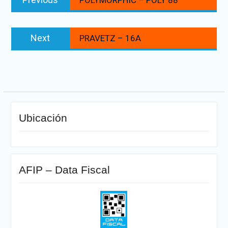
POLYMORPHIC – POLY 88
de
post:
entradas
Next
Next
PRAVETZ – 16A
post:
Ubicación
AFIP – Data Fiscal