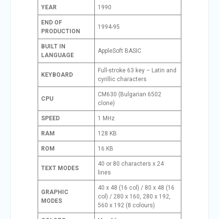
YEAR
1990
END OF
1994-95
PRODUCTION
BUILT IN
AppleSoft BASIC
LANGUAGE
Full-stroke 63 key – Latin and
KEYBOARD
cyrillic characters
CM630 (Bulgarian 6502
CPU
clone)
SPEED
1 MHz
RAM
128 KB
ROM
16 KB
40 or 80 characters x 24
TEXT MODES
lines
40 x 48 (16 col) / 80 x 48 (16
GRAPHIC
col) / 280 x 160, 280 x 192,
MODES
560 x 192 (8 colours)