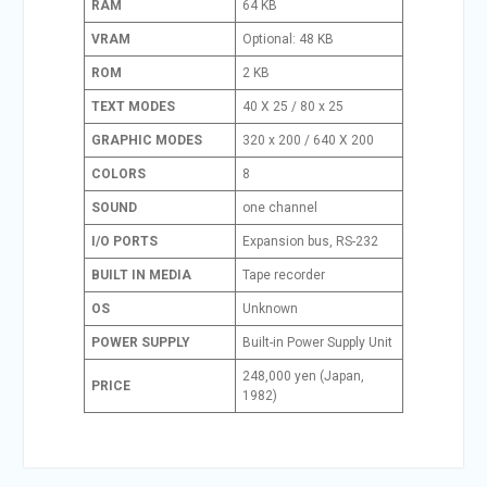
RAM
64 KB
VRAM
Optional: 48 KB
ROM
2 KB
TEXT MODES
40 X 25 / 80 x 25
GRAPHIC MODES
320 x 200 / 640 X 200
COLORS
8
SOUND
one channel
I/O PORTS
Expansion bus, RS-232
BUILT IN MEDIA
Tape recorder
OS
Unknown
POWER SUPPLY
Built-in Power Supply Unit
248,000 yen (Japan,
PRICE
1982)
Navegación