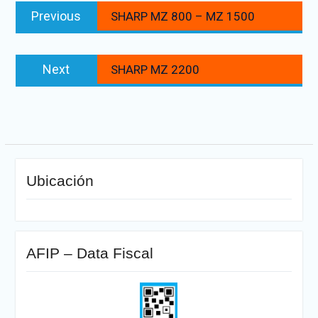
Previous
Previous
SHARP MZ 800 – MZ 1500
de
post:
entradas
Next
Next
SHARP MZ 2200
post:
Ubicación
AFIP – Data Fiscal