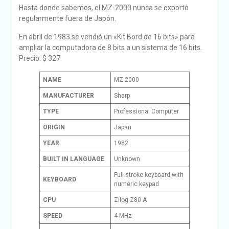
Hasta donde sabemos, el MZ-2000 nunca se exportó
regularmente fuera de Japón.
En abril de 1983 se vendió un «Kit Bord de 16 bits» para
ampliar la computadora de 8 bits a un sistema de 16 bits.
Precio: $ 327.
NAME
MZ 2000
MANUFACTURER
Sharp
TYPE
Professional Computer
ORIGIN
Japan
YEAR
1982
BUILT IN LANGUAGE
Unknown
Full-stroke keyboard with
KEYBOARD
numeric keypad
CPU
Zilog Z80 A
SPEED
4 MHz