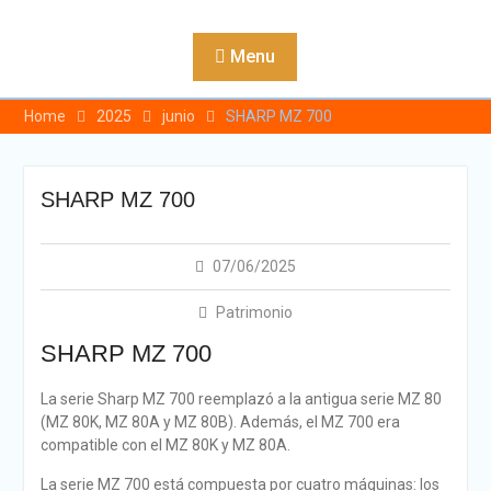
Skip
to
Menu
content
Home
2025
junio
SHARP MZ 700
SHARP MZ 700
07/06/2025
Patrimonio
SHARP MZ 700
La serie Sharp MZ 700 reemplazó a la antigua serie MZ 80
(MZ 80K, MZ 80A y MZ 80B). Además, el MZ 700 era
compatible con el MZ 80K y MZ 80A.
La serie MZ 700 está compuesta por cuatro máquinas: los