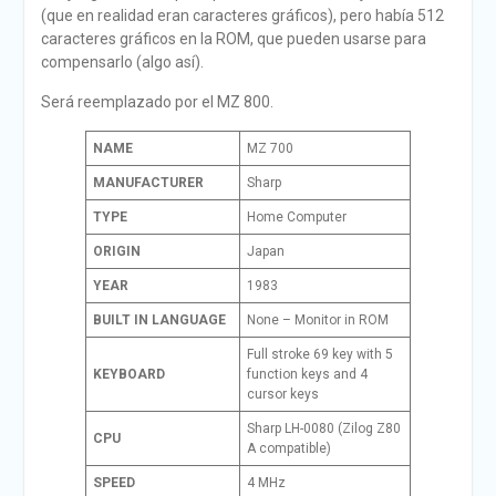
(que en realidad eran caracteres gráficos), pero había 512
caracteres gráficos en la ROM, que pueden usarse para
compensarlo (algo así).
Será reemplazado por el MZ 800.
NAME
MZ 700
MANUFACTURER
Sharp
TYPE
Home Computer
ORIGIN
Japan
YEAR
1983
BUILT IN LANGUAGE
None – Monitor in ROM
Full stroke 69 key with 5
KEYBOARD
function keys and 4
cursor keys
Sharp LH-0080 (Zilog Z80
CPU
A compatible)
SPEED
4 MHz