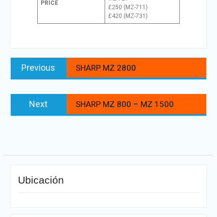
PRICE
£250 (MZ-711)
£420 (MZ-731)
Navegación
Previous
Previous
SHARP MZ 2800
de
post:
entradas
Next
Next
SHARP MZ 800 – MZ 1500
post:
Ubicación