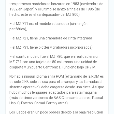
tres primeros modelos se lanzaron en 1983 (noviembre de
1982 en Japón) y el último se lanzó a finales de 1985 (de
hecho, este es el «antepasado» del MZ 800):
– el MZ 711 era el modelo «desnudo» (sin ningún
periférico),
– el MZ 721, tiene una grabadora de cinta integrada
– el MZ 731, tiene plotter y grabadora incorporados).
– el cuarto modelo fue el MZ 780, que en realidad era un
MZ 731 con una tarjeta de 80 columnas, una unidad de
disquete y un puerto Centronics. Funcionó bajo CP / M.
No había ningún idioma en la ROM (el tamaño de la ROM es
de solo 2 KB, solo se usa para el arranque y las llamadas al
sistema operativo), debe cargarse desde una cinta. Así que
hubo muchos lenguajes adaptados para esta máquina
(más de cinco versiones de BASIC, ensambladores, Pascal,
Lisp, C, Fortran, Comal, Forth y otros).
Los juegos eran un poco pobres debido a la baja resolución