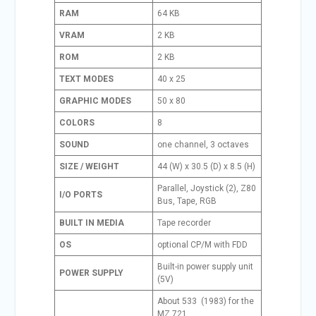
RAM
64 KB
VRAM
2 KB
ROM
2 KB
TEXT MODES
40 x 25
GRAPHIC MODES
50 x 80
COLORS
8
SOUND
one channel, 3 octaves
SIZE / WEIGHT
44 (W) x 30.5 (D) x 8.5 (H)
Parallel, Joystick (2), Z80
I/O PORTS
Bus, Tape, RGB
BUILT IN MEDIA
Tape recorder
OS
optional CP/M with FDD
Built-in power supply unit
POWER SUPPLY
(5V)
About 533
(1983) for the
MZ 721