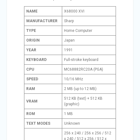
NAME
X68000 XVI
MANUFACTURER
Sharp
TYPE
Home Computer
ORIGIN
Japan
YEAR
1991
KEYBOARD
Full-stroke keyboard
CPU
MC68882RC20A (PGA)
SPEED
10/16 MHz
RAM
2 MB (up to 12 MB)
512 KB (text) + 512 KB
VRAM
(graphic)
ROM
1 MB
TEXT MODES
Unknown
256 x 240 / 256 x 256 / 512
x 240 / 512 x 256 / 512 x