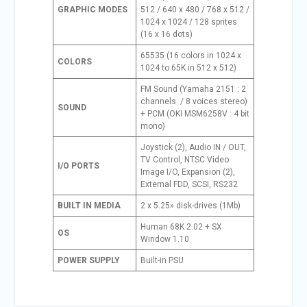
GRAPHIC MODES
512 / 640 x 480 / 768 x 512 /
1024 x 1024 / 128 sprites
(16 x 16 dots)
65535 (16 colors in 1024 x
COLORS
1024 to 65K in 512 x 512)
FM Sound (Yamaha 2151 : 2
channels / 8 voices stereo)
SOUND
+ PCM (OKI MSM6258V : 4 bit
mono)
Joystick (2), Audio IN / OUT,
TV Control, NTSC Video
I/O PORTS
Image I/O, Expansion (2),
External FDD, SCSI, RS232
BUILT IN MEDIA
2 x 5.25» disk-drives (1Mb)
Human 68K 2.02 + SX
OS
Window 1.10
POWER SUPPLY
Built-in PSU