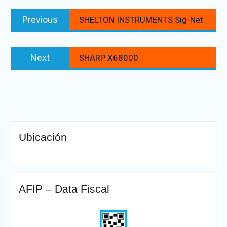
Navegación
Previous
Previous
SHELTON INSTRUMENTS Sig-Net
de
post:
entradas
Next
Next
SHARP X68000
post:
Ubicación
AFIP – Data Fiscal