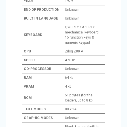
YEAR
1979
END OF PRODUCTION
Unknown
BUILT IN LANGUAGE
Unknown
QWERTY / AZERTY
mechanical keyboard
KEYBOARD
15 function keys &
numeric keypad
CPU
Zilog Z80 A
SPEED
4 MHz
CO-PROCESSOR
Unknown
RAM
64 kb
VRAM
4 kb
512 bytes (for the
ROM
loader), up to 8 kb
TEXT MODES
80 x 24
GRAPHIC MODES
Unknown
Black & green (built-in