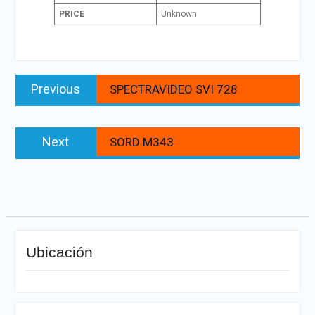
PRICE
Unknown
Navegación
Previous
Previous
SPECTRAVIDEO SVI 728
de
post:
entradas
Next
Next
SORD M343
post:
Ubicación