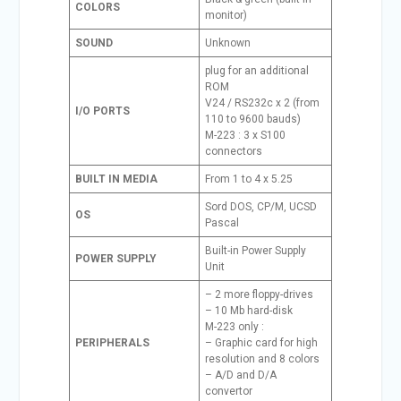
COLORS
monitor)
SOUND
Unknown
plug for an additional
ROM
V24 / RS232c x 2 (from
I/O PORTS
110 to 9600 bauds)
M-223 : 3 x S100
connectors
BUILT IN MEDIA
From 1 to 4 x 5.25
Sord DOS, CP/M, UCSD
OS
Pascal
Built-in Power Supply
POWER SUPPLY
Unit
– 2 more floppy-drives
– 10 Mb hard-disk
M-223 only :
PERIPHERALS
– Graphic card for high
resolution and 8 colors
– A/D and D/A
convertor